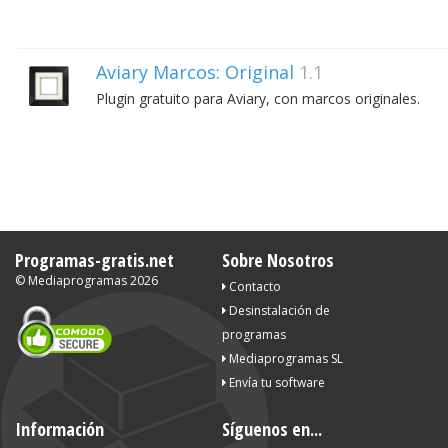
Aviary Marcos: Original
1.1
Plugin gratuito para Aviary, con marcos originales.
Programas-gratis.net
Sobre Nosotros
©
Mediaprogramas
2026
Contacto
Desinstalación de
programas
Mediaprogramas SL
Envía tu software
Información
Síguenos en...