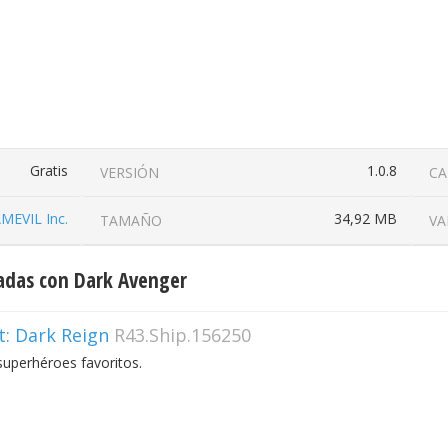
Gratis
1.0.8
VERSIÓN
CA
MEVIL Inc.
34,92 MB
TAMAÑO
VA
adas con Dark Avenger
t: Dark Reign
R43.Ship.156250
superhéroes favoritos.