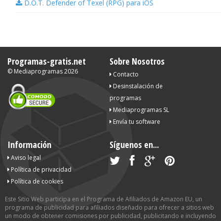
D.O.T. Defender of Texel (RPG) para iOS
Programas-gratis.net
Sobre Nosotros
©
Mediaprogramas
2026
Contacto
Desinstalación de
programas
Mediaprogramas SL
Envía tu software
Información
Síguenos en...
Aviso legal
Política de privacidad
Política de cookies
Este Sitio Web participa en el Programa de Afiliados de Amazon EU, un
programa de publicidad para afiliados diseñado para ofrecer a sitios web
un modo de obtener comisiones por publicidad, publicitando e incluyendo