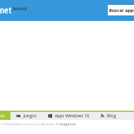
net
oid
Juegos
Apps Windows 10
Blog
to
Resultados Loterias y Apuestas
Imágenes