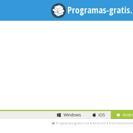
Programas-gratis.
Windows
iOS
Andr
Programas-gratis.net
Android
Entretenimien