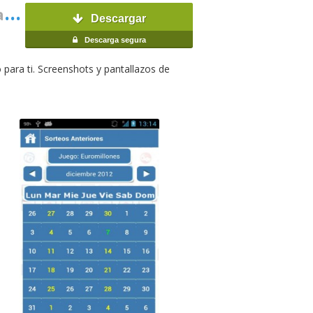
C
Descargar
Descarga segura
ara ti. Screenshots y pantallazos de