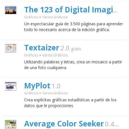
6
The 123 of Digital Imaging
Gráficos
Varios Gráficos
Un espectacular guía de 3.500 páginas para aprender
todo lo necesario acerca de la edición gráfica.
Textaizer
2.0
gratis
Gráficos
Varios Gráficos
Utilizando palabras y letras, crea un mosaico a partir
de una foto cualquiera.
MyPlot
1.0
Gráficos
Varios Gráficos
Crea explicitas gráficas estadísticas a partir de los
datos que le proporciones.
Average Color Seeker
0.41
grati