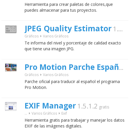
Herramienta para crear paletas de colores,que
puedes almacenar para tus proyectos.
JPEG Quality Estimator
1.0.0.1
Gráficos
Varios Gráficos
Te informa del nivel y porcentaje de calidad exacto
que tiene una imagen JPG.
5
Pro Motion Parche Español
Gráficos
Varios Gráficos
Parche oficial para traducir al español el programa
Pro Motion.
EXIF Manager
1.5.1.2
gratis
...
Varios Gráficos
Exif
Herramienta gratis para trabajar y manejar los datos
EXIF de las imágenes digitales.