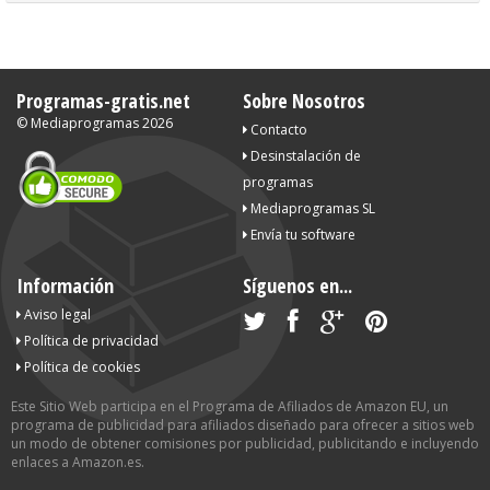
Programas-gratis.net
Sobre Nosotros
©
Mediaprogramas
2026
Contacto
Desinstalación de
programas
Mediaprogramas SL
Envía tu software
Información
Síguenos en...
Aviso legal
Política de privacidad
Política de cookies
Este Sitio Web participa en el Programa de Afiliados de Amazon EU, un
programa de publicidad para afiliados diseñado para ofrecer a sitios web
un modo de obtener comisiones por publicidad, publicitando e incluyendo
enlaces a Amazon.es.