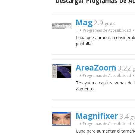
Descargar Programas De Acc
Mag
2.9
gratis
...
Programas de Accesibilidad
Lupa que aumenta considerabl
pantalla.
AreaZoom
3.22
g
...
Programas de Accesibilidad
Te ayuda a captura zonas de la
aumento.
Magnifixer
3.4
gr
...
Programas de Accesibilidad
Lupa para aumentar el tamaño