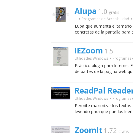
Alupa
1.0
gratis
...
Programas de Accesibilidad
Lupa que aumenta el tamaño t
concretas de la pantalla para
IEZoom
1.5
Utilidades Windows
Programas d
Práctico plugin para Internet
de partes de la página web que
ReadPal Reade
Utilidades Windows
Programas d
Permite maximizar los textos
leyendo para que puedas lee
ZoomIt
1.72
gratis