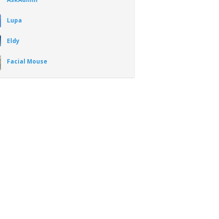
Lupa
Eldy
Facial Mouse