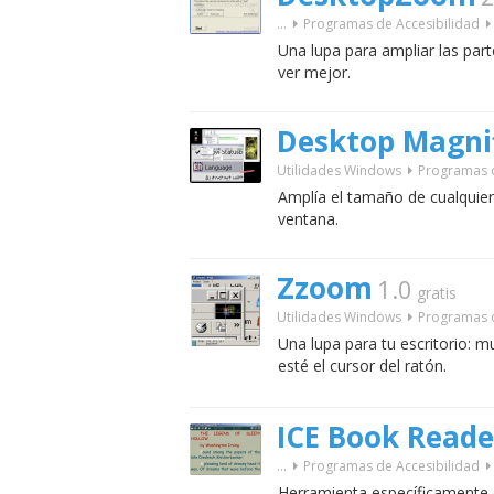
...
Programas de Accesibilidad
Una lupa para ampliar las part
ver mejor.
Desktop Magni
Utilidades Windows
Programas d
Amplía el tamaño de cualquier 
ventana.
Zzoom
1.0
gratis
Utilidades Windows
Programas d
Una lupa para tu escritorio: m
esté el cursor del ratón.
ICE Book Reade
...
Programas de Accesibilidad
Herramienta específicamente d