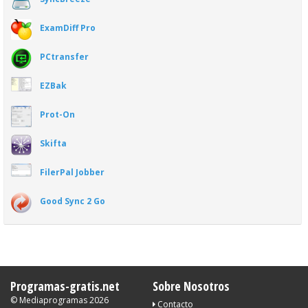
ExamDiff Pro
PCtransfer
EZBak
Prot-On
Skifta
FilerPal Jobber
Good Sync 2 Go
Programas-gratis.net
Sobre Nosotros
©
Mediaprogramas
2026
Contacto