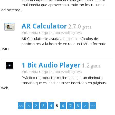
multimedia que aprovecha al máximo los recursos
del sistema.
AR Calculator
2.7.0
gratis
Multimedia
Reproductores video y DVD
AR Calculator te ayuda a hacer los cálculos de
parámetros a la hora de extraer un DVD a formato
XviD.
1 Bit Audio Player
1.2
gratis
Multimedia
Reproductores video y DVD
Práctico reproductor multimedia de tan diminuto
tamaño que es ideal para ser insertado en páginas
web.
<<
<
2
3
4
5
6
7
8
>
>>