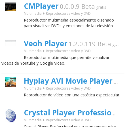
CMPlayer
0.0.0.9 Beta
gratis
Multimedia
Reproductores video y DVD
Reproductor multimedia especialmente diseñado
para visualizar DVDs y emisiones de la televisión.
Veoh Player
1.2.0.119 Beta
gratis
Multimedia
Reproductores video y DVD
Reproductor multimedia que permite visualizar
videos de Youtube y Google Video.
Hyplay AVI Movie Player
1.2.
Multimedia
Reproductores video y DVD
Reproductor de vídeo con una estética espectacular.
Crystal Player Professional
Multimedia
Reproductores video y DVD
Crystal Player Professional es un gran reproductor