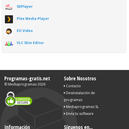
5KPlayer
Plex Media Player
EO Video
VLC Skin Editor
Programas-gratis.net
Sobre Nosotros
©
Mediaprogramas
2026
Contacto
Desinstalación de
programas
Mediaprogramas SL
Envía tu software
Información
Síguenos en...