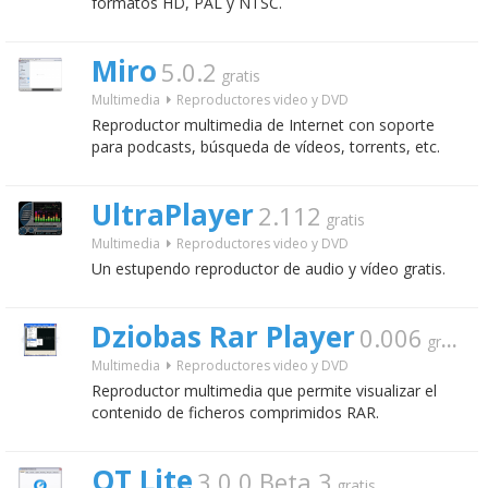
formatos HD, PAL y NTSC.
Miro
5.0.2
gratis
Multimedia
Reproductores video y DVD
Reproductor multimedia de Internet con soporte
para podcasts, búsqueda de vídeos, torrents, etc.
UltraPlayer
2.112
gratis
Multimedia
Reproductores video y DVD
Un estupendo reproductor de audio y vídeo gratis.
Dziobas Rar Player
0.006
gratis
Multimedia
Reproductores video y DVD
Reproductor multimedia que permite visualizar el
contenido de ficheros comprimidos RAR.
QT Lite
3.0.0 Beta 3
gratis