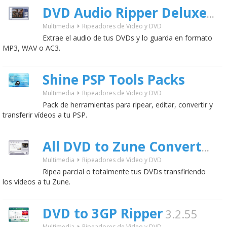
2.0
DVD Audio Ripper Deluxe
Multimedia
Ripeadores de Video y DVD
Extrae el audio de tus DVDs y lo guarda en formato
MP3, WAV o AC3.
Shine PSP Tools Packs
Multimedia
Ripeadores de Video y DVD
Pack de herramientas para ripear, editar, convertir y
transferir vídeos a tu PSP.
1
All DVD to Zune Converter
Multimedia
Ripeadores de Video y DVD
Ripea parcial o totalmente tus DVDs transfiriendo
los vídeos a tu Zune.
DVD to 3GP Ripper
3.2.55
Multimedia
Ripeadores de Video y DVD