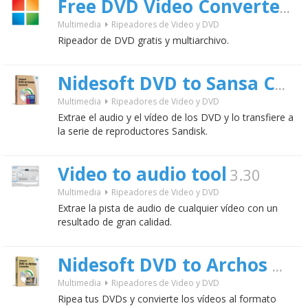
1.
Free DVD Video Converter
Multimedia
Ripeadores de Video y DVD
Ripeador de DVD gratis y multiarchivo.
Nidesoft DVD to Sansa Converter
Multimedia
Ripeadores de Video y DVD
Extrae el audio y el vídeo de los DVD y lo transfiere a
la serie de reproductores Sandisk.
Video to audio tool
3.30
Multimedia
Ripeadores de Video y DVD
Extrae la pista de audio de cualquier vídeo con un
resultado de gran calidad.
Nidesoft DVD to Archos Converter
Multimedia
Ripeadores de Video y DVD
Ripea tus DVDs y convierte los vídeos al formato