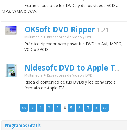
Extrae el audio de los DVDs y de los vídeos VCD a
MP3, WMA o WAV.
OKSoft DVD Ripper
1.21
Multimedia
Ripeadores de Video y DVD
Práctico ripeador para pasar tus DVDs a AVI, MPEG,
VCD o SVCD.
Nidesoft DVD to Apple TV Converter
Multimedia
Ripeadores de Video y DVD
Ripea el contenido de tus DVDs y los convierte al
formato de Apple TV.
<<
<
1
2
3
4
5
6
7
>
>>
Programas Gratis