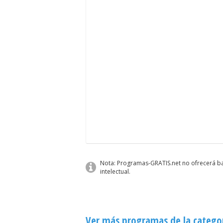
Nota: Programas-GRATIS.net no ofrecerá ba
intelectual.
Ver más programas de la categor