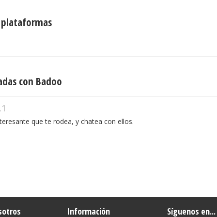
 plataformas
nadas con Badoo
.1
teresante que te rodea, y chatea con ellos.
sotros
Información
Síguenos en...