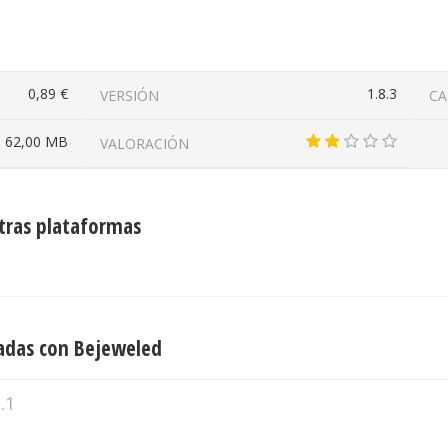
0,89 €
1.8.3
VERSIÓN
CA
62,00 MB
VALORACIÓN
tras plataformas
adas con Bejeweled
.1