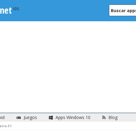
net
oid
Juegos
Apps Windows 10
Blog
ario-F1