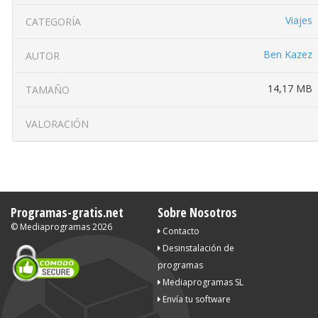
Viajes
CATEGORÍA
Ben Kazez
AUTOR
14,17 MB
TAMAÑO
VALORACIÓN
Programas-gratis.net
Sobre Nosotros
©
Mediaprogramas
2026
Contacto
Desinstalación de
programas
Mediaprogramas SL
Envía tu software