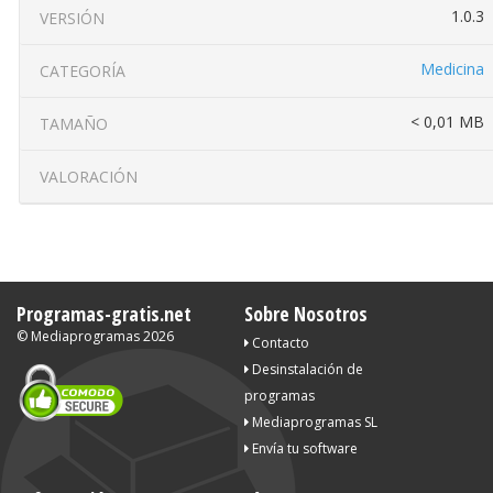
1.0.3
VERSIÓN
Medicina
CATEGORÍA
< 0,01 MB
TAMAÑO
VALORACIÓN
Programas-gratis.net
Sobre Nosotros
©
Mediaprogramas
2026
Contacto
Desinstalación de
programas
Mediaprogramas SL
Envía tu software