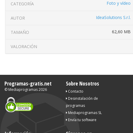
Foto y vídeo
CATEGORÍA
IdeaSolutions S.r.l.
AUTOR
62,60 MB
TAMAÑO
VALORACIÓN
Programas-gratis.net
Sobre Nosotros
©
Mediaprogramas
2026
Contacto
Desinstalación de
programas
Mediaprogramas SL
Envía tu software