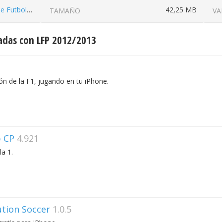
La Liga Nacional de Futbol Profesional
42,25 MB
TAMAÑO
VA
adas con LFP 2012/2013
ón de la F1, jugando en tu iPhone.
p CP
4.921
la 1.
ution Soccer
1.0.5