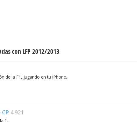
adas con LFP 2012/2013
ón de la F1, jugando en tu iPhone.
p CP
4.921
la 1.