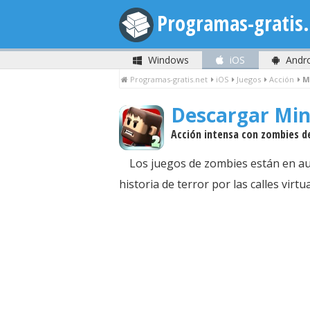
Programas-gratis.
Windows
iOS
Andr
Programas-gratis.net
iOS
Juegos
Acción
M
Descargar Min
Acción intensa con zombies d
Los juegos de zombies están en aug
historia de terror por las calles vir