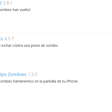
2
3.8.1
zombies han vuelto!
es
4.3.7
 luchar contra una peste de zombis.
 Ops Zombies
1.3.3
ombies hambrientos en la pantalla de tu iPhone.