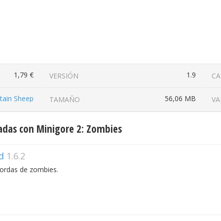
1,79 €
1.9
VERSIÓN
CA
ain Sheep
56,06 MB
TAMAÑO
VA
adas con Minigore 2: Zombies
d
1.6.2
hordas de zombies.