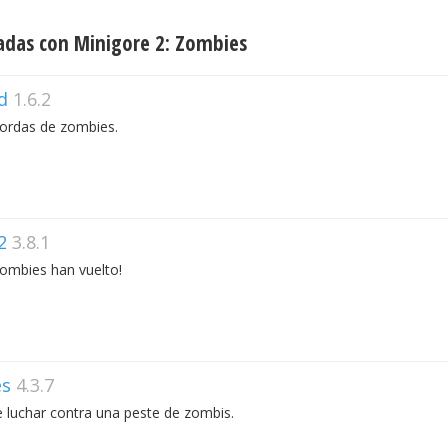
adas con Minigore 2: Zombies
d
1.6.2
hordas de zombies.
2
3.8.1
zombies han vuelto!
es
4.3.7
 luchar contra una peste de zombis.