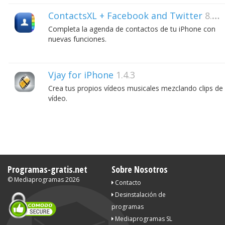
ContactsXL + Facebook and Twitter
8.93
Completa la agenda de contactos de tu iPhone con
nuevas funciones.
Vjay for iPhone
1.4.3
Crea tus propios vídeos musicales mezclando clips de
vídeo.
Programas-gratis.net
Sobre Nosotros
©
Mediaprogramas
2026
Contacto
Desinstalación de
programas
Mediaprogramas SL