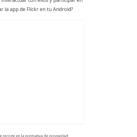
interactuar con ellos y participar en
r la app de Flickr en tu Android?
 se recoge en la normativa de propiedad