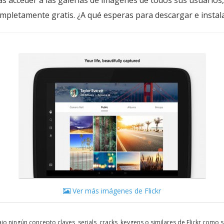
s acceder a las galerías de imágenes de todos sus usuarios, 
completamente gratis. ¿A qué esperas para descargar e instala
Ver más imágenes de Flickr
o ningún concepto claves, serials, cracks, keygens o similares de Flickr como