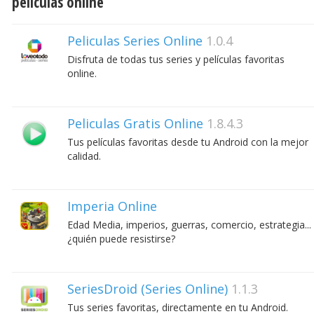
peliculas online
Peliculas Series Online
1.0.4
Disfruta de todas tus series y películas favoritas
online.
Peliculas Gratis Online
1.8.4.3
Tus películas favoritas desde tu Android con la mejor
calidad.
Imperia Online
Edad Media, imperios, guerras, comercio, estrategia...
¿quién puede resistirse?
SeriesDroid (Series Online)
1.1.3
Tus series favoritas, directamente en tu Android.