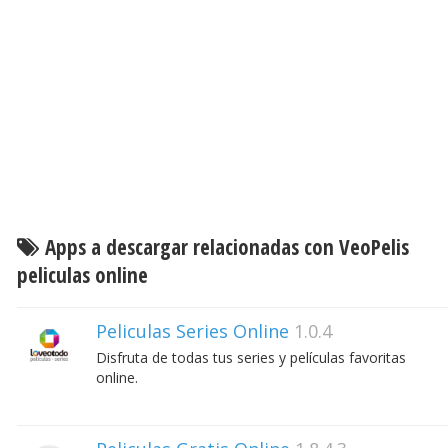
Apps a descargar relacionadas con VeoPelis
peliculas online
Peliculas Series Online
1.0.4
Disfruta de todas tus series y películas favoritas
online.