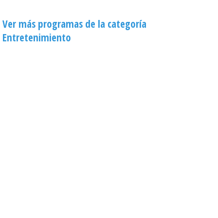
Ver más programas de la categoría
Entretenimiento