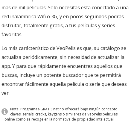
más de mil películas. Sólo necesitas esta conectado a una
red inalámbrica Wifi o 3G, y en pocos segundos podrás
disfrutar, totalmente gratis, a tus películas y series
favoritas.
Lo más carácterístico de VeoPelis es que, su catálogo se
actualiza periódicamente, sin necesidad de actualizar la
app. Y para que rápidamente encuentres aquellos que
buscas, incluye un potente buscador que te permitirá
encontrar fácilmente aquella película o serie que deseas
ver.
Nota: Programas-GRATIS.net no ofrecerá bajo ningún concepto
claves, serials, cracks, keygens o similares de VeoPelis peliculas
online como se recoge en la normativa de propiedad intelectual.