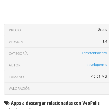
Gratis
PRECIO
1.4
VERSIÓN
Entretenimiento
CATEGORÍA
developerms
AUTOR
< 0,01 MB
TAMAÑO
VALORACIÓN
Apps a descargar relacionadas con VeoPelis