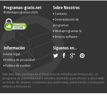
Programas-gratis.net
Sobre Nosotros
©
Mediaprogramas
2026
Contacto
Desinstalación de
programas
Mediaprogramas SL
Envía tu software
Información
Síguenos en...
Aviso legal
Política de privacidad
Política de cookies
Este Sitio Web participa en el Programa de Afiliados de Amazon EU, un
programa de publicidad para afiliados diseñado para ofrecer a sitios web
un modo de obtener comisiones por publicidad, publicitando e incluyendo
enlaces a Amazon.es.