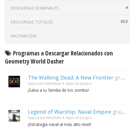
4
DESCARGAS SEMANALES
653
DESCARGAS TOTALES
VALORACIÓN
Programas a Descargar Relacionados con
Geometry World Dasher
The Walking Dead: A New Frontier
gratis
Apps para Windows
Apps de Juegos
¡Salva a tu familia de los zombis!
Legend of Warship: Naval Empire
gratis
Apps para Windows
Apps de Juegos
¡Estrategia naval al más alto nivel!