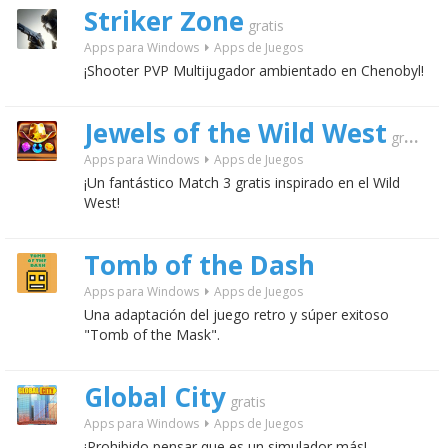
Striker Zone
gratis
Apps para Windows
Apps de Juegos
¡Shooter PVP Multijugador ambientado en Chenobyl!
Jewels of the Wild West
gratis
Apps para Windows
Apps de Juegos
¡Un fantástico Match 3 gratis inspirado en el Wild
West!
Tomb of the Dash
Apps para Windows
Apps de Juegos
Una adaptación del juego retro y súper exitoso
"Tomb of the Mask".
Global City
gratis
Apps para Windows
Apps de Juegos
¡Prohibido pensar que es un simulador más!