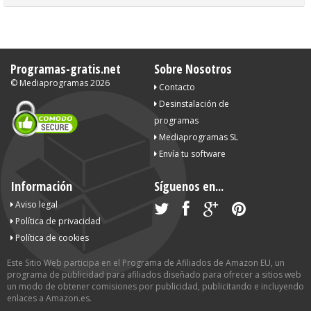
Programas-gratis.net
Sobre Nosotros
©
Mediaprogramas
2026
Contacto
Desinstalación de
programas
Mediaprogramas SL
Envía tu software
Información
Síguenos en...
Aviso legal
Política de privacidad
Política de cookies
Este Sitio Web participa en el Programa de Afiliados de Amazon EU, un
programa de publicidad para afiliados diseñado para ofrecer a sitios web
un modo de obtener comisiones por publicidad, publicitando e incluyendo
enlaces a Amazon.es.