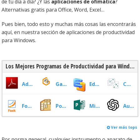
de tu día a día? ¿Y las
aplicaciones de ofimática
?
Alternativas gratis para Office, Word, Excel…
Pues bien, todo esto y muchas más cosas las encontrarás
aquí, en nuestra sección de aplicaciones de productividad
para Windows.
Los Mejores Programas de Productividad para Windows de 2026
Adobe Reader
Gantt Project
Edraw Mindmap
CmapTools
Foxit PDF Creator
Polyboard
Microsoft Publisher
Auto-GPT
Ver más tops
Por norma general, cualquier instrumento o aparato de