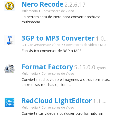
Nero Recode
2.2.6.17
Multimedia
Conversores de Vídeo
La herramienta de Nero para convertir archivos
multimedia.
3GP to MP3 Converter
1.0
gratis
...
Conversores de Vídeo
Conversores de Vídeo a MP3
Fantástico conversor de 3GP a MP3.
Format Factory
5.15.0.0
gratis
Multimedia
Conversores de Vídeo
Convierte audio, vídeo e imágenes a otros formatos,
entre otras muchas opciones.
RedCloud LightEditor
1.1.1.5
gr
Multimedia
Conversores de Vídeo
Convierte tus vídeos a cualquier otro formato sin