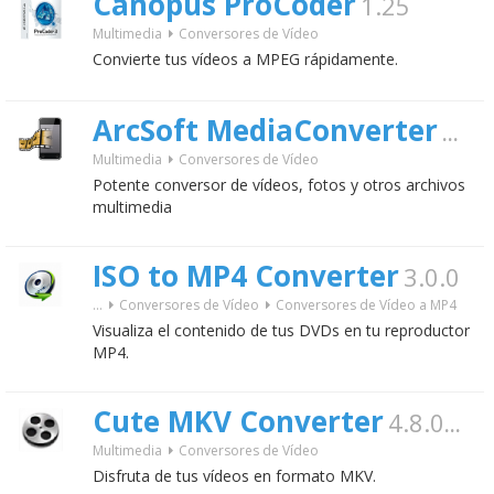
Canopus ProCoder
1.25
Multimedia
Conversores de Vídeo
Convierte tus vídeos a MPEG rápidamente.
ArcSoft MediaConverter
8.0.
Multimedia
Conversores de Vídeo
Potente conversor de vídeos, fotos y otros archivos
multimedia
ISO to MP4 Converter
3.0.0
...
Conversores de Vídeo
Conversores de Vídeo a MP4
Visualiza el contenido de tus DVDs en tu reproductor
MP4.
Cute MKV Converter
4.8.0.16
Multimedia
Conversores de Vídeo
Disfruta de tus vídeos en formato MKV.