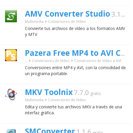
AMV Converter Studio
3.1.4
Multimedia
Conversores de Vídeo
Convierte tus archivos de vídeo a los formatos AMV
y MTV.
Pazera Free MP4 to AVI Converter Portable
...
Conversores de Vídeo
Conversores de Vídeo a AVI
Conversiones entre MP4 y AVI, con la comodidad de
un programa portable.
MKV Toolnix
7.7.0
gratis
Multimedia
Conversores de Vídeo
Edita y convierte tus archivos MKV a través de una
interfaz gráfica.
SMConverter
1.1.6
gratis