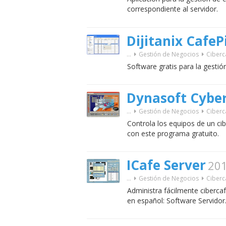
correspondiente al servidor.
Dijitanix CafeP
...
Gestión de Negocios
Ciberc
Software gratis para la gestió
Dynasoft Cyber
...
Gestión de Negocios
Ciberc
Controla los equipos de un cib
con este programa gratuito.
ICafe Server
201
...
Gestión de Negocios
Ciberc
Administra fácilmente ciberca
en español: Software Servidor