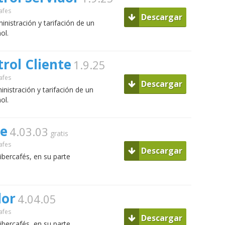
afes
Descargar
inistración y tarifación de un
ol.
rol Cliente
1.9.25
afes
Descargar
inistración y tarifación de un
ol.
te
4.03.03
gratis
afes
Descargar
cibercafés, en su parte
dor
4.04.05
afes
Descargar
cibercafés, en su parte