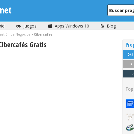
net
oid
Juegos
Apps Windows 10
Blog
estión de Negocios
Cibercafes
ibercafés Gratis
Pro
Top