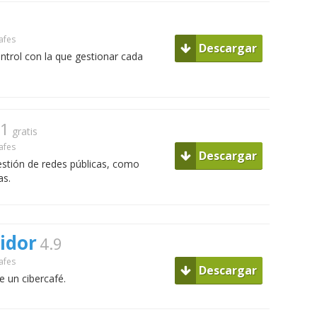
0
afes
Descargar
trol con la que gestionar cada
21
gratis
afes
Descargar
gestión de redes públicas, como
as.
idor
4.9
afes
Descargar
e un cibercafé.