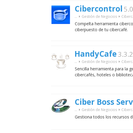
Cibercontrol
5.
...
Gestión de Negocios
Ciberc
Compelta herramienta cibercon
ciberpuesto de tu cibercafé.
HandyCafe
3.3.
...
Gestión de Negocios
Ciberc
Sencilla herramienta para la 
cibercafés, hoteles o bibliotec
Ciber Boss Serv
...
Gestión de Negocios
Ciberc
Gestiona todos los recursos d