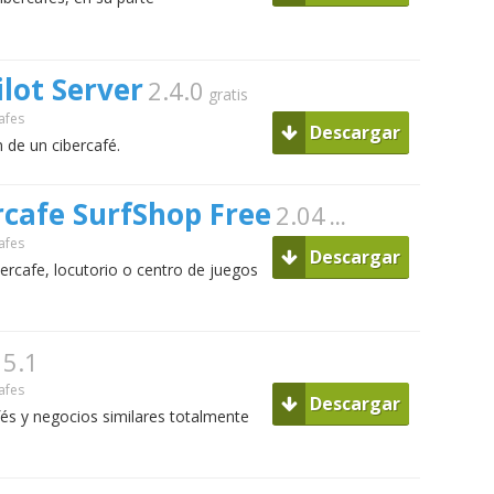
ilot Server
2.4.0
gratis
afes
Descargar
n de un cibercafé.
cafe SurfShop Free
2.04
gratis
afes
Descargar
ercafe, locutorio o centro de juegos
5.1
afes
Descargar
fés y negocios similares totalmente
.