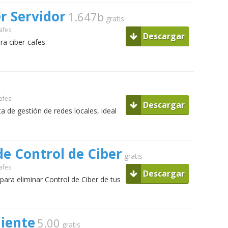
r Servidor
1.647b
gratis
afes
Descargar
ra ciber-cafes.
afes
Descargar
a de gestión de redes locales, ideal
de Control de Ciber
gratis
afes
Descargar
para eliminar Control de Ciber de tus
iente
5.00
gratis