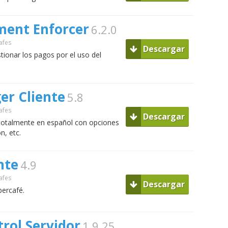
ent Enforcer
6.2.0
afes
Descargar
tionar los pagos por el uso del
er Cliente
5.8
afes
Descargar
 totalmente en español con opciones
n, etc.
nte
4.9
afes
Descargar
bercafé.
trol Servidor
1.9.25