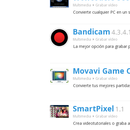
Multimedia
Grabar vídeo
Convierte cualquier PC en un s
Bandicam
4.3.4
Multimedia
Grabar vídeo
La mejor opción para grabar p
Movavi Game 
Multimedia
Grabar vídeo
Convierte tus mejores partida
SmartPixel
1.1
Multimedia
Grabar vídeo
Crea videotutoriales o graba 