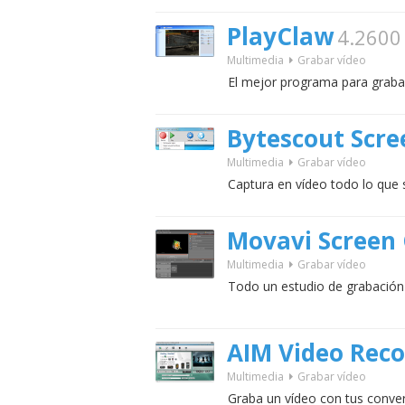
PlayClaw
4.2600
Multimedia
Grabar vídeo
El mejor programa para grabar 
Bytescout Scre
Multimedia
Grabar vídeo
Captura en vídeo todo lo que 
Movavi Screen 
Multimedia
Grabar vídeo
Todo un estudio de grabación
AIM Video Reco
Multimedia
Grabar vídeo
Graba un vídeo con tus conve