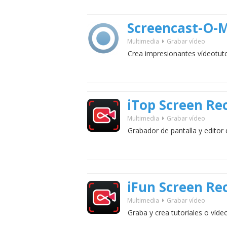
Screencast-O-M
Multimedia
Grabar vídeo
Crea impresionantes vídeotutor
iTop Screen Re
Multimedia
Grabar vídeo
Grabador de pantalla y editor
iFun Screen Re
Multimedia
Grabar vídeo
Graba y crea tutoriales o víde