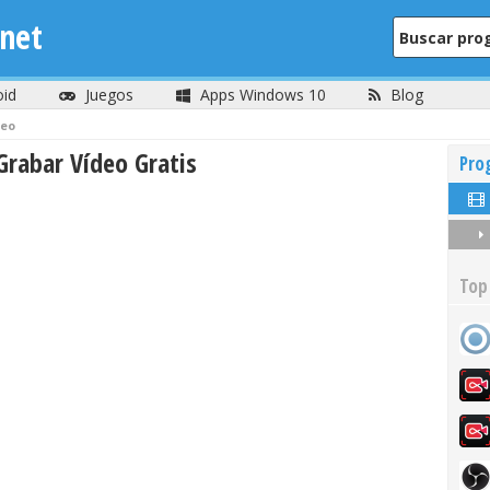
net
oid
Juegos
Apps Windows 10
Blog
deo
rabar Vídeo Gratis
Pro
Top