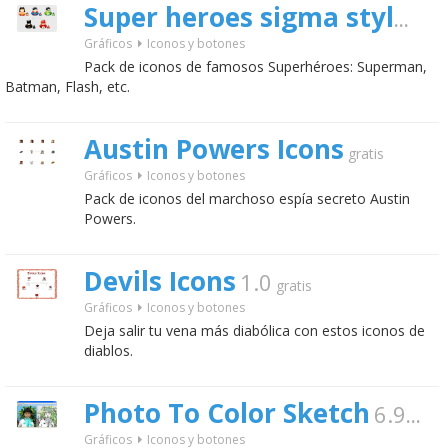
Super heroes sigma style
grati
Gráficos
Iconos y botones
Pack de iconos de famosos Superhéroes: Superman,
Batman, Flash, etc.
Austin Powers Icons
gratis
Gráficos
Iconos y botones
Pack de iconos del marchoso espía secreto Austin
Powers.
Devils Icons
1.0
gratis
Gráficos
Iconos y botones
Deja salir tu vena más diabólica con estos iconos de
diablos.
Photo To Color Sketch
6.97
grat
Gráficos
Iconos y botones