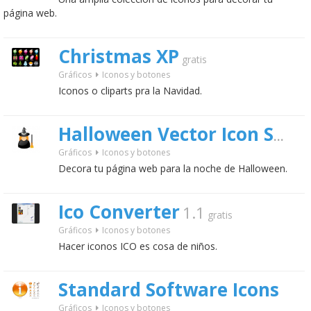
página web.
Christmas XP
gratis
Gráficos
Iconos y botones
Iconos o cliparts pra la Navidad.
Halloween Vector Icon Set
gra
Gráficos
Iconos y botones
Decora tu página web para la noche de Halloween.
Ico Converter
1.1
gratis
Gráficos
Iconos y botones
Hacer iconos ICO es cosa de niños.
Standard Software Icons
Gráficos
Iconos y botones