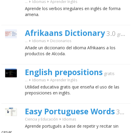
...
Idiomas
Aprender Inglés
Aprende los verbos irregulares en inglés de forma
amena.
Afrikaans Dictionary
3.0
gratis
...
Idiomas
Diccionarios
Añade un diccionario del idioma Afrikaans a los
productos de Alcoda.
English prepositions
gratis
...
Idiomas
Aprender Inglés
Utilidad educativa gratis que enseña el uso de las
preposiciones en inglés.
Easy Portuguese Words
3.3
Ciencia y Educación
Idiomas
Aprende portugués a base de repetir y recitar sin
cesar.