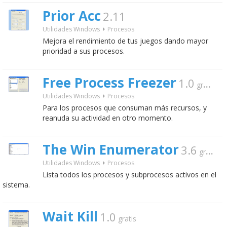
Prior Acc
2.11
Utilidades Windows
Procesos
Mejora el rendimiento de tus juegos dando mayor
prioridad a sus procesos.
Free Process Freezer
1.0
gratis
Utilidades Windows
Procesos
Para los procesos que consuman más recursos, y
reanuda su actividad en otro momento.
The Win Enumerator
3.6
gratis
Utilidades Windows
Procesos
Lista todos los procesos y subprocesos activos en el
sistema.
Wait Kill
1.0
gratis