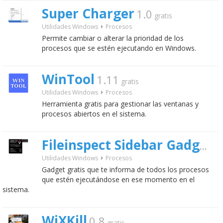
Super Charger
1.0
gratis
Utilidades Windows
Procesos
Permite cambiar o alterar la prioridad de los
procesos que se estén ejecutando en Windows.
WinTool
1.11
gratis
Utilidades Windows
Procesos
Herramienta gratis para gestionar las ventanas y
procesos abiertos en el sistema.
Fileinspect Sidebar Gadget
gr
Utilidades Windows
Procesos
Gadget gratis que te informa de todos los procesos
que estén ejecutándose en ese momento en el
sistema.
WiXKill
0.8
gratis