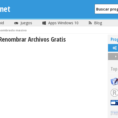
net
oid
Juegos
Apps Windows 10
Blog
nombrado masivo
Renombrar Archivos Gratis
Pro
Top