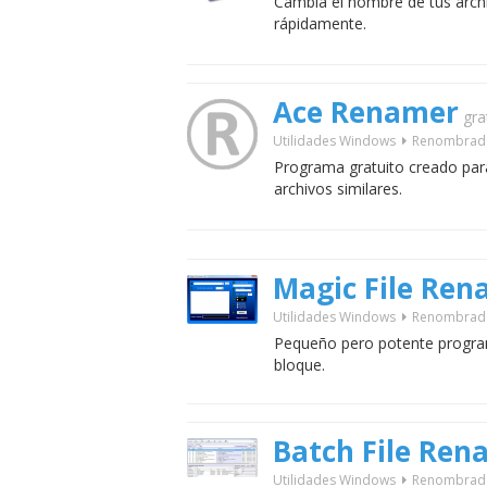
Cambia el nombre de tus arch
rápidamente.
Ace Renamer
gra
Utilidades Windows
Renombrad
Programa gratuito creado pa
archivos similares.
Magic File Re
Utilidades Windows
Renombrad
Pequeño pero potente progra
bloque.
Batch File Re
Utilidades Windows
Renombrad