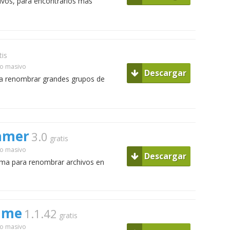
ivos, para encontrarlos más
tis
o masivo
Descargar
ra renombrar grandes grupos de
namer
3.0
gratis
o masivo
Descargar
ma para renombrar archivos en
name
1.1.42
gratis
o masivo