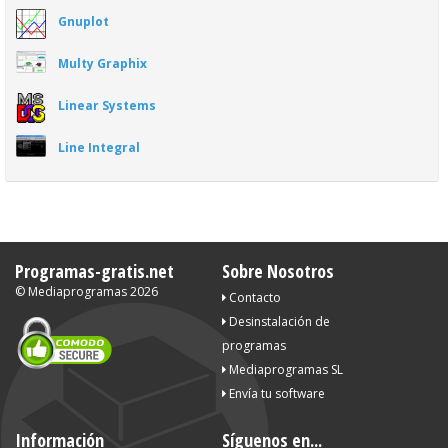
Gnuplot
Multy Graphix
Linear Systems
Line Integral
Programas-gratis.net
Sobre Nosotros
©
Mediaprogramas
2026
Contacto
Desinstalación de
programas
Mediaprogramas SL
Envía tu software
Información
Síguenos en...