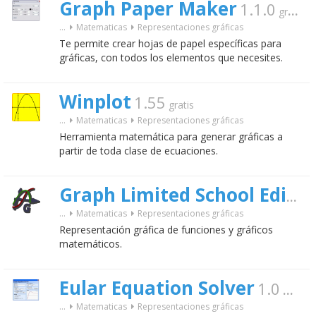
Graph Paper Maker
1.1.0
gratis
...
Matematicas
Representaciones gráficas
Te permite crear hojas de papel específicas para
gráficas, con todos los elementos que necesites.
Winplot
1.55
gratis
...
Matematicas
Representaciones gráficas
Herramienta matemática para generar gráficas a
partir de toda clase de ecuaciones.
Graph Limited School Edition
...
Matematicas
Representaciones gráficas
Representación gráfica de funciones y gráficos
matemáticos.
Eular Equation Solver
1.0
gratis
...
Matematicas
Representaciones gráficas