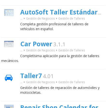
3.0
AutoSoft Taller Estándar
...
Gestión de Negocios
Gestión de Talleres
Completa gestión profesional de talleres de
vehículos en español.
Car Power
3.1.1
...
Gestión de Negocios
Gestión de Talleres
Completísima aplicación para la gestión de talleres
mecánicos.
Taller7
4.01
...
Gestión de Negocios
Gestión de Talleres
Gestión de talleres de reparación de automóviles y
motocicletas.