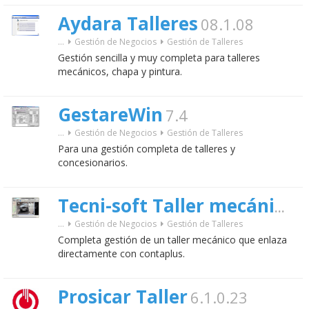
Aydara Talleres
08.1.08
...
Gestión de Negocios
Gestión de Talleres
Gestión sencilla y muy completa para talleres
mecánicos, chapa y pintura.
GestareWin
7.4
...
Gestión de Negocios
Gestión de Talleres
Para una gestión completa de talleres y
concesionarios.
2
Tecni-soft Taller mecánico
...
Gestión de Negocios
Gestión de Talleres
Completa gestión de un taller mecánico que enlaza
directamente con contaplus.
Prosicar Taller
6.1.0.23