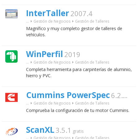
InterTaller
2007.4
...
Gestión de Negocios
Gestión de Talleres
Magnífico y muy completo gestor de talleres de
vehículos.
WinPerfil
2019
...
Gestión de Negocios
Gestión de Talleres
Completa herramienta para carpinterías de aluminio,
hierro y PVC.
Cummins PowerSpec
6.2.0.22
...
Gestión de Negocios
Gestión de Talleres
Comprueba la configuración de tu motor Cummins.
ScanXL
3.5.1
gratis
...
Gestión de Negocios
Gestión de Talleres