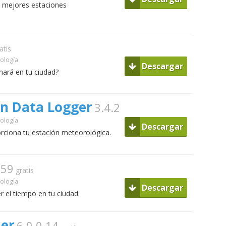
s mejores estaciones
atis
ología
Descargar
hará en tu ciudad?
on Data Logger
3.4.2
ología
Descargar
orciona tu estación meteorológica.
259
gratis
ología
Descargar
r el tiempo en tu ciudad.
er
6.0.0.14