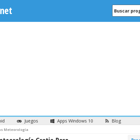
net
oid
Juegos
Apps Windows 10
Blog
s Meteorología