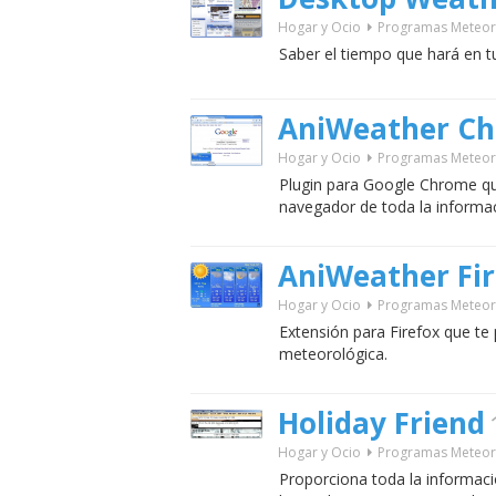
Hogar y Ocio
Programas Meteor
Saber el tiempo que hará en t
AniWeather C
Hogar y Ocio
Programas Meteor
Plugin para Google Chrome qu
navegador de toda la informa
AniWeather Fir
Hogar y Ocio
Programas Meteor
Extensión para Firefox que te
meteorológica.
Holiday Friend
Hogar y Ocio
Programas Meteor
Proporciona toda la informaci