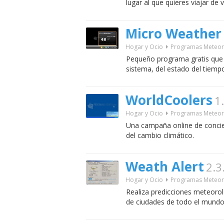
lugar al que quieres viajar de 
Micro Weather
Hogar y Ocio
Programas Meteor
Pequeño programa gratis que 
sistema, del estado del tiempo
WorldCoolers
1
Hogar y Ocio
Programas Meteor
Una campaña online de concie
del cambio climático.
Weath Alert
2.3
Hogar y Ocio
Programas Meteor
Realiza predicciones meteorol
de ciudades de todo el mundo