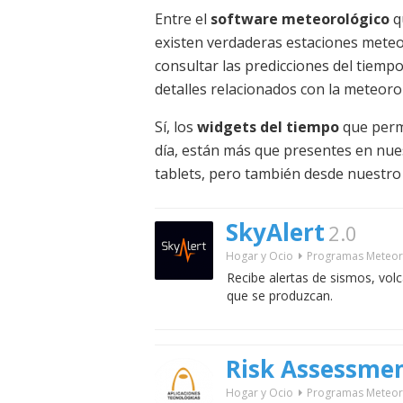
Entre el
software meteorológico
q
existen verdaderas estaciones mete
consultar las predicciones del tiempo
detalles relacionados con la meteoro
Sí, los
widgets del tiempo
que perm
día, están más que presentes en nue
tablets, pero también desde nuestro
SkyAlert
2.0
Hogar y Ocio
Programas Meteor
Recibe alertas de sismos, vol
que se produzcan.
Risk Assessme
Hogar y Ocio
Programas Meteor