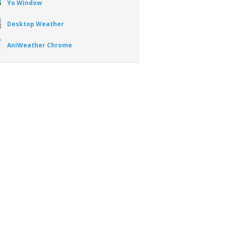
Yo Window
Desktop Weather
AniWeather Chrome