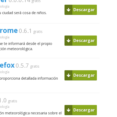
gratis
ología
Descargar
u ciudad será cosa de niños.
hrome
0.6.1
gratis
ología
Descargar
e te informará desde el propio
ción meteorológica.
efox
0.5.7
gratis
ología
Descargar
 proporciona detallada información
1.0
gratis
ología
Descargar
ón meteorológica necesaria sobre el