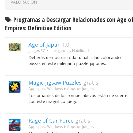
VALORACIÓN
Programas a Descargar Relacionados con Age o
Empires: Definitive Edition
Age of Japan
1.0
Juegos PC
Inteligencia y Habilidad
Deberás demostrar toda tu habilidad colocando
piezas en este milenario puzzle japonés.
Magic Jigsaw Puzzles
gratis
Apps para Windows
Apps de Juegos
Los amantes de los rompecabezas están de suerte
con este magnífico juego
Rage of Car Force
gratis
Apps para Windows
Apps de Juegos