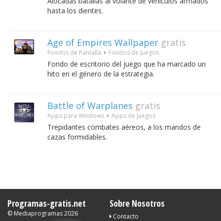
Alocadas batallas al volante de vehículos armados
hasta los dientes.
Age of Empires Wallpaper
gratis
Fondos de Pantalla
Fondos de Juegos
Fondo de escritorio del juego que ha marcado un
hito en el género de la estrategia.
Battle of Warplanes
gratis
Apps para Windows
Apps de Juegos
Trepidantes combates aéreos, a los mandos de
cazas formidables.
Programas-gratis.net
Sobre Nosotros
©
Mediaprogramas
2026
Contacto