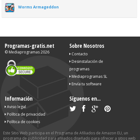
Worms Armageddon
Programas-gratis.net
Sobre Nosotros
©
Mediaprogramas
2026
Contacto
Desinstalación de
programas
Mediaprogramas SL
Envía tu software
Información
Síguenos en...
Aviso legal
Política de privacidad
Política de cookies
Este Sitio Web participa en el Programa de Afiliados de Amazon EU, un
programa de publicidad para afiliados diseñado para ofrecer a sitios web