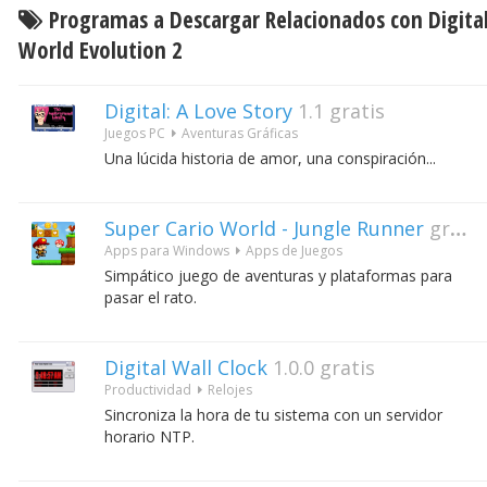
Programas a Descargar Relacionados con Digita
World Evolution 2
Digital: A Love Story
1.1
gratis
Juegos PC
Aventuras Gráficas
Una lúcida historia de amor, una conspiración...
Super Cario World - Jungle Runner
gratis
Apps para Windows
Apps de Juegos
Simpático juego de aventuras y plataformas para
pasar el rato.
Digital Wall Clock
1.0.0
gratis
Productividad
Relojes
Sincroniza la hora de tu sistema con un servidor
horario NTP.