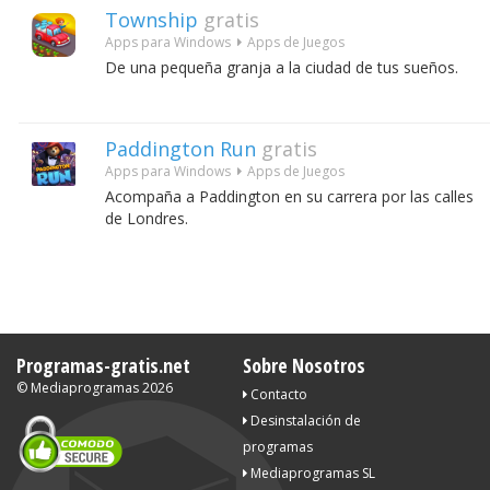
Township
gratis
Apps para Windows
Apps de Juegos
De una pequeña granja a la ciudad de tus sueños.
Paddington Run
gratis
Apps para Windows
Apps de Juegos
Acompaña a Paddington en su carrera por las calles
de Londres.
Programas-gratis.net
Sobre Nosotros
©
Mediaprogramas
2026
Contacto
Desinstalación de
programas
Mediaprogramas SL