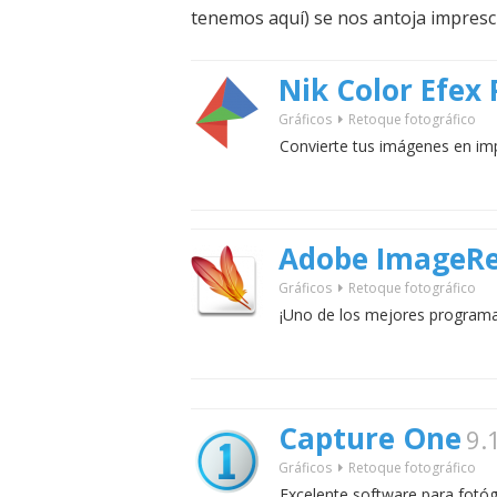
tenemos aquí) se nos antoja impresci
Nik Color Efex 
Gráficos
Retoque fotográfico
Convierte tus imágenes en imp
Adobe ImageR
Gráficos
Retoque fotográfico
¡Uno de los mejores programa
Capture One
9.
Gráficos
Retoque fotográfico
Excelente software para fotóg