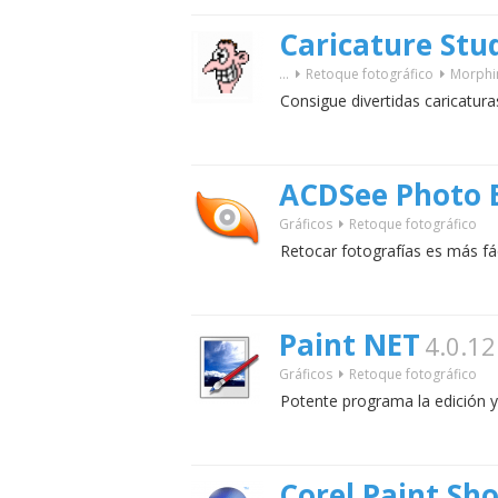
Caricature Stu
...
Retoque fotográfico
Morphi
Consigue divertidas caricaturas
ACDSee Photo E
Gráficos
Retoque fotográfico
Retocar fotografías es más fá
Paint NET
4.0.12
Gráficos
Retoque fotográfico
Potente programa la edición y 
Corel Paint Sh