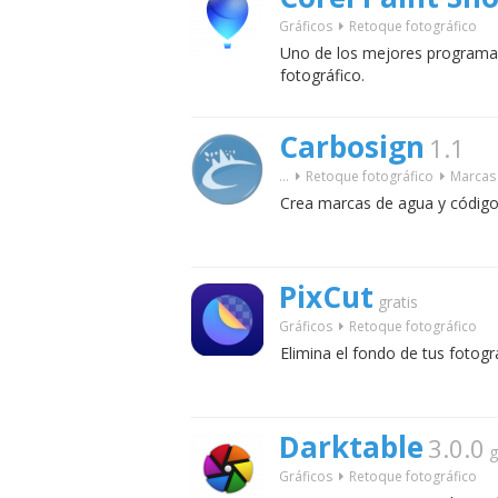
Gráficos
Retoque fotográfico
Uno de los mejores programas 
fotográfico.
Carbosign
1.1
...
Retoque fotográfico
Marcas
Crea marcas de agua y códigos
PixCut
gratis
Gráficos
Retoque fotográfico
Elimina el fondo de tus fotogr
Darktable
3.0.0
g
Gráficos
Retoque fotográfico