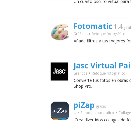
Un cuarto oscuro virtual para
Fotomatic
1.4
grat
Gráficos
Retoque fotográfico
Añade filtros a tus mejores fo
Jasc Virtual Pa
Gráficos
Retoque fotográfico
Convierte tus fotos en obras d
Shop Pro.
piZap
gratis
...
Retoque fotográfico
Collage
¡Crea divertidos collages de fo