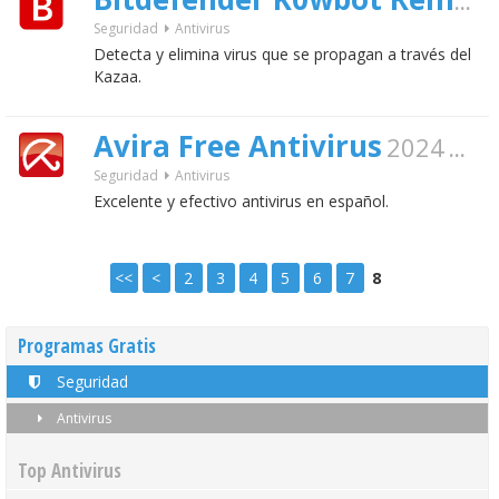
Bitdefender K0wbot Removal Tool
Seguridad
Antivirus
Detecta y elimina virus que se propagan a través del
Kazaa.
Avira Free Antivirus
2024
gratis
Seguridad
Antivirus
Excelente y efectivo antivirus en español.
<<
<
2
3
4
5
6
7
8
Programas Gratis
Seguridad
Antivirus
Top Antivirus