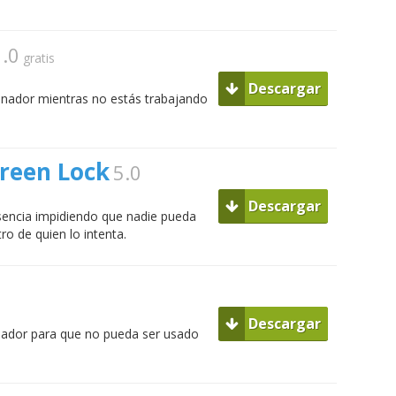
1.0
gratis
Descargar
nador mientras no estás trabajando
reen Lock
5.0
Descargar
usencia impidiendo que nadie pueda
ro de quien lo intenta.
Descargar
enador para que no pueda ser usado