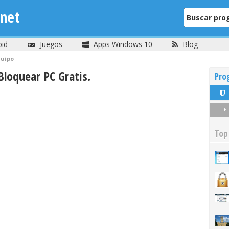
net
oid
Juegos
Apps Windows 10
Blog
quipo
loquear PC Gratis.
Pro
Top