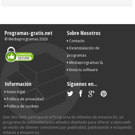
Programas-gratis.net
Sobre Nosotros
©
Mediaprogramas
2026
Contacto
Desinstalación de
programas
Mediaprogramas SL
Envía tu software
Información
Síguenos en...
Aviso legal
Política de privacidad
Política de cookies
Este Sitio Web participa en el Programa de Afiliados de Amazon EU, un
programa de publicidad para afiliados diseñado para ofrecer a sitios web
un modo de obtener comisiones por publicidad, publicitando e incluyendo
enlaces a Amazon.es.