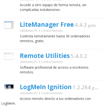
Accede a otro equipo de forma remota, sin
complicadas instalaciones.
LiteManager Free
4.4.3
gratis
Utilidades PC
Control Remoto
Controla remotamente hasta 30 ordenadores
remotos, gratis.
Remote Utilities
5.4.0.2
Utilidades PC
Control Remoto
Software profesional de acceso a escritorios
remotos.
LogMeIn Ignition
1.2.264
gratis
Utilidades PC
Control Remoto
Acceso remoto directo a tus ordenadores con
LogMeIn.