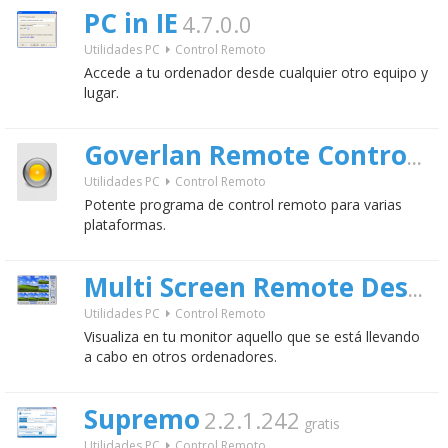
PC in IE
4.7.0.0
Utilidades PC
Control Remoto
Accede a tu ordenador desde cualquier otro equipo y
lugar.
7.
Goverlan Remote Control
Utilidades PC
Control Remoto
Potente programa de control remoto para varias
plataformas.
Multi Screen Remote Desktop
Utilidades PC
Control Remoto
Visualiza en tu monitor aquello que se está llevando
a cabo en otros ordenadores.
Supremo
2.2.1.242
gratis
Utilidades PC
Control Remoto