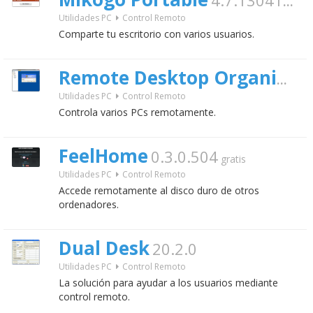
4.7.130410
grat
Utilidades PC
Control Remoto
Comparte tu escritorio con varios usuarios.
Remote Desktop Organizer
Utilidades PC
Control Remoto
Controla varios PCs remotamente.
FeelHome
0.3.0.504
gratis
Utilidades PC
Control Remoto
Accede remotamente al disco duro de otros
ordenadores.
Dual Desk
20.2.0
Utilidades PC
Control Remoto
La solución para ayudar a los usuarios mediante
control remoto.