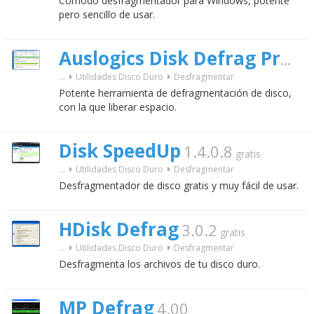
Cómodo desfragmentador para Windows, potente
pero sencillo de usar.
4.
Auslogics Disk Defrag Pro
...
Utilidades Disco Duro
Desfragmentar
Potente herramienta de defragmentación de disco,
con la que liberar espacio.
Disk SpeedUp
1.4.0.8
gratis
...
Utilidades Disco Duro
Desfragmentar
Desfragmentador de disco gratis y muy fácil de usar.
HDisk Defrag
3.0.2
gratis
...
Utilidades Disco Duro
Desfragmentar
Desfragmenta los archivos de tu disco duro.
MP Defrag
4.00