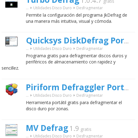
1.0.4.7
gratis
...
Utilidades Disco Duro
Desfragmentar
Permite la configuración del programa JkDefrag de
una manera más intuitiva, visual y cómoda.
Quicksys DiskDefrag Portable
...
Utilidades Disco Duro
Desfragmentar
Programa gratis para defragmentar discos duros y
periféricos de almacenamiento con rapidez y
sencillez.
Piriform Defraggler Portable
...
Utilidades Disco Duro
Desfragmentar
Herramienta portátil gratis para defragmentar el
disco duro por zonas.
MV Defrag
1.9
gratis
...
Utilidades Disco Duro
Desfragmentar