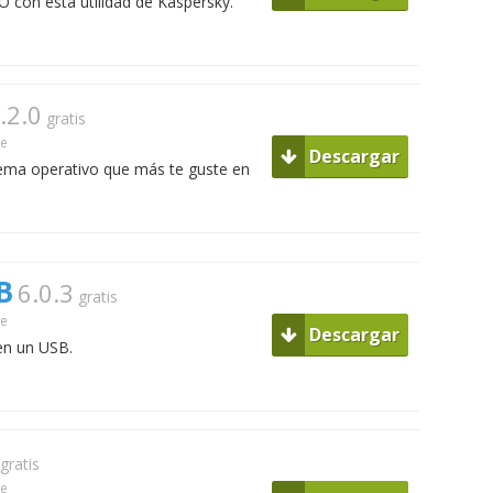
O con esta utilidad de Kaspersky.
.2.0
gratis
ue
Descargar
stema operativo que más te guste en
B
6.0.3
gratis
ue
Descargar
en un USB.
gratis
ue