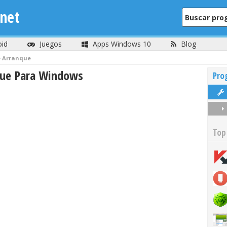
net
oid
Juegos
Apps Windows 10
Blog
e Arranque
que Para Windows
Pro
Top