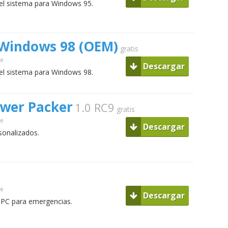
del sistema para Windows 95.
o Windows 98 (OEM)
gratis
ue
Descargar
del sistema para Windows 98.
wer Packer
1.0 RC9
gratis
ue
Descargar
sonalizados.
2
ue
Descargar
l PC para emergencias.