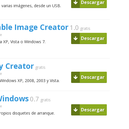
Descargar
n varias imágenes, desde un USB.
ble Image Creator
1.0
gratis
ue
Descargar
a XP, Vista o Windows 7.
y Creator
gratis
ue
Descargar
Windows XP, 2008, 2003 y Vista.
Windows
0.7
gratis
ue
Descargar
 propios disquetes de arranque.