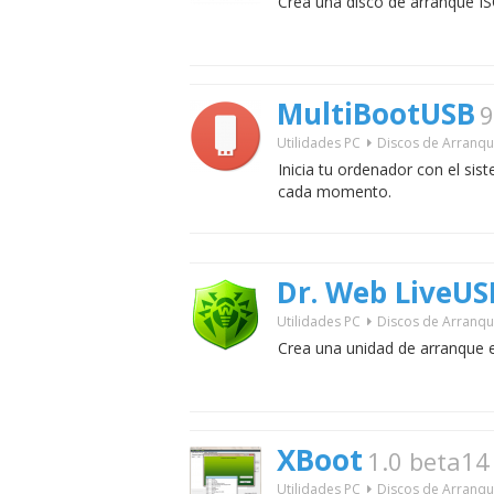
Crea una disco de arranque IS
MultiBootUSB
9
Utilidades PC
Discos de Arranq
Inicia tu ordenador con el si
cada momento.
Dr. Web LiveUS
Utilidades PC
Discos de Arranq
Crea una unidad de arranque 
XBoot
1.0 beta14
Utilidades PC
Discos de Arranq