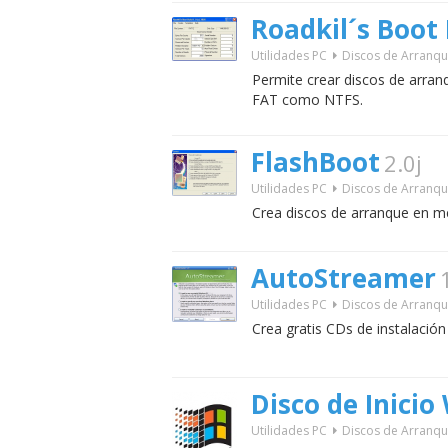
Roadkil´s Boot 
Utilidades PC
Discos de Arranq
Permite crear discos de arran
FAT como NTFS.
FlashBoot
2.0j
Utilidades PC
Discos de Arranq
Crea discos de arranque en 
AutoStreamer
Utilidades PC
Discos de Arranq
Crea gratis CDs de instalació
Disco de Inici
Utilidades PC
Discos de Arranq