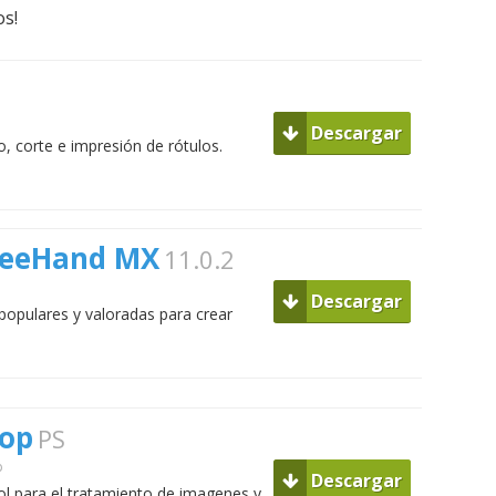
os!
Descargar
, corte e impresión de rótulos.
reeHand MX
11.0.2
Descargar
populares y valoradas para crear
op
PS
p
Descargar
l para el tratamiento de imagenes y