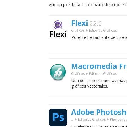
vuelta por la sección para descubrirl
Flexi
22.0
Gráficos
Editores Gráficos
Potente herramienta de diseño
Macromedia F
Gráficos
Editores Gráficos
Una de las herramientas más 
gráficos vectoriales.
Adobe Photosh
...
Editores Gráficos
Photosho
Excelente programa en españo