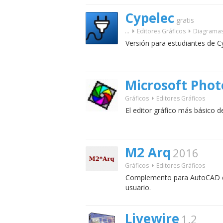
Cypelec
gratis
...
Editores Gráficos
Diagramas 
Versión para estudiantes de C
Microsoft Phot
Gráficos
Editores Gráficos
El editor gráfico más básico d
M2 Arq
2016
Gráficos
Editores Gráficos
Complemento para AutoCAD que
usuario.
Livewire
1.2