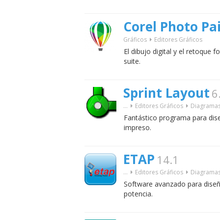
Corel Photo Pa
Gráficos
Editores Gráficos
El dibujo digital y el retoque
suite.
Sprint Layout
6
...
Editores Gráficos
Diagramas 
Fantástico programa para dise
impreso.
ETAP
14.1
...
Editores Gráficos
Diagramas 
Software avanzado para diseña
potencia.