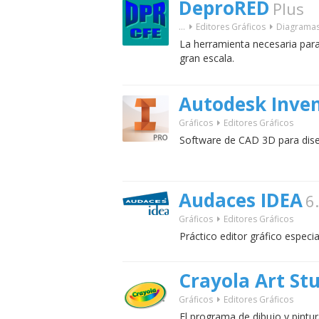
DeproRED
Plus
...
Editores Gráficos
Diagramas 
La herramienta necesaria para 
gran escala.
Autodesk Inve
Gráficos
Editores Gráficos
Software de CAD 3D para dis
Audaces IDEA
6
Gráficos
Editores Gráficos
Práctico editor gráfico especi
Crayola Art St
Gráficos
Editores Gráficos
El programa de dibujo y pint