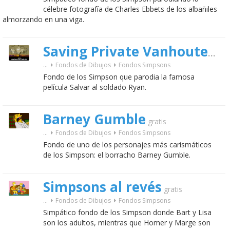
célebre fotografía de Charles Ebbets de los albañiles
almorzando en una viga.
Saving Private Vanhouten
gra
...
Fondos de Dibujos
Fondos Simpsons
Fondo de los Simpson que parodia la famosa
película Salvar al soldado Ryan.
Barney Gumble
gratis
...
Fondos de Dibujos
Fondos Simpsons
Fondo de uno de los personajes más carismáticos
de los Simpson: el borracho Barney Gumble.
Simpsons al revés
gratis
...
Fondos de Dibujos
Fondos Simpsons
Simpático fondo de los Simpson donde Bart y Lisa
son los adultos, mientras que Homer y Marge son