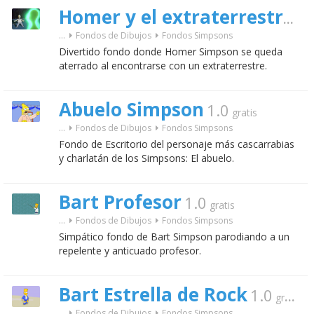
Homer y el extraterrestre
grat
...
Fondos de Dibujos
Fondos Simpsons
Divertido fondo donde Homer Simpson se queda
aterrado al encontrarse con un extraterrestre.
Abuelo Simpson
1.0
gratis
...
Fondos de Dibujos
Fondos Simpsons
Fondo de Escritorio del personaje más cascarrabias
y charlatán de los Simpsons: El abuelo.
Bart Profesor
1.0
gratis
...
Fondos de Dibujos
Fondos Simpsons
Simpático fondo de Bart Simpson parodiando a un
repelente y anticuado profesor.
Bart Estrella de Rock
1.0
gratis
...
Fondos de Dibujos
Fondos Simpsons