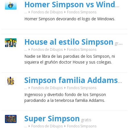
Homer Simpson vs Windows
...
Fondos de Dibujos
Fondos Simpsons
Homer Simpson devorando el logo de Windows.
House al estilo Simpson
gratis
...
Fondos de Dibujos
Fondos Simpsons
Nadie se libra de las parodias de los Simpson, ni
siquiera el gruñón doctor House y sus colegas.
Simpson familia Addams
gratis
...
Fondos de Dibujos
Fondos Simpsons
Ingenioso y divertido fondo de los Simpson
parodiando a la tenebrosa familia Addams.
Super Simpson
gratis
...
Fondos de Dibujos
Fondos Simpsons