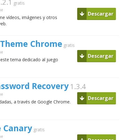
.2.1
gratis
me
Descargar
e vídeos, imágenes y otros
web.
e Theme Chrome
gratis
me
Descargar
 este tema dedicado al juego
ssword Recovery
1.3.4
me
Descargar
idadas, a través de Google Chrome.
 Canary
gratis
me