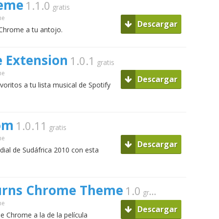
eme
1.1.0
gratis
me
Descargar
Chrome a tu antojo.
 Extension
1.0.1
gratis
me
Descargar
oritos a tu lista musical de Spotify
om
1.0.11
gratis
me
Descargar
dial de Sudáfrica 2010 con esta
urns Chrome Theme
1.0
gratis
me
Descargar
e Chrome a la de la película