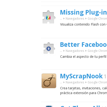
Missing Plug-in
...
Navegadores
Google Chro
Visualiza contenido Flash co
Better Facebo
...
Navegadores
Google Chro
Cambia el aspecto de tu perfi
MyScrapNook
1
...
Navegadores
Google Chro
Crea tarjetas, invitaciones, 
práctica extensión para Chro