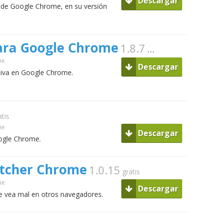
Descargar
 de Google Chrome, en su versión
para Google Chrome
1.8.7
gratis
me
Descargar
usiva en Google Chrome.
atis
me
Descargar
ogle Chrome.
itcher Chrome
1.0.15
gratis
me
Descargar
e vea mal en otros navegadores.