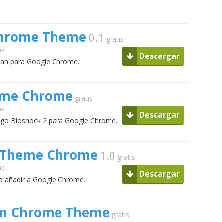
Chrome Theme
0.1
gratis
me
Descargar
man para Google Chrome.
eme Chrome
gratis
me
Descargar
uego Bioshock 2 para Google Chrome.
/Theme Chrome
1.0
gratis
me
Descargar
a añadir a Google Chrome.
on Chrome Theme
gratis