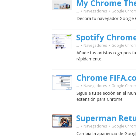
My Chrome Th
...
Navegadores
Google Chro
Decora tu navegador Google 
Spotify Chrome
...
Navegadores
Google Chro
Añade tus artistas o grupos fav
rápidamente.
Chrome FIFA.c
...
Navegadores
Google Chro
Sigue a tu selección en el Mun
extensión para Chrome.
Superman Ret
...
Navegadores
Google Chro
Cambia la apariencia de Googl