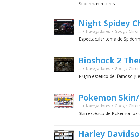
Superman returns.
Night Spidey 
...
Navegadores
Google Chro
Espectacular tema de Spider
Bioshock 2 Th
...
Navegadores
Google Chro
Plugin estético del famoso j
Pokemon Skin
...
Navegadores
Google Chro
Skin estético de Pokémon par
Harley Davids