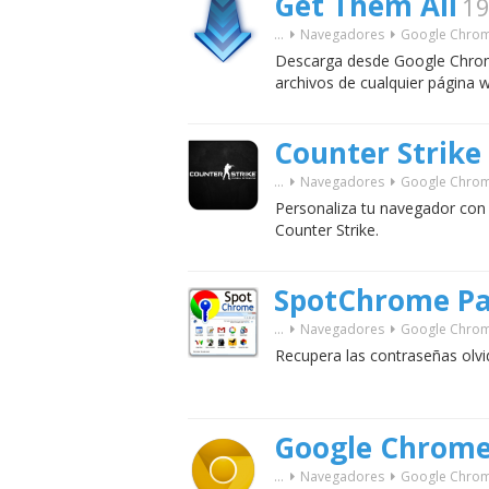
Get Them All
19
...
Navegadores
Google Chro
Descarga desde Google Chrom
archivos de cualquier página 
Counter Strik
...
Navegadores
Google Chro
Personaliza tu navegador con
Counter Strike.
SpotChrome Pa
...
Navegadores
Google Chro
Recupera las contraseñas olv
Google Chrome
...
Navegadores
Google Chro