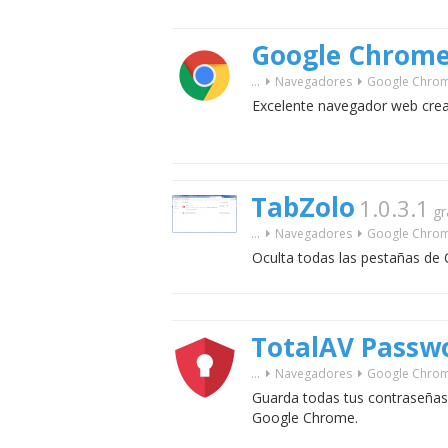
Google Chrom
...
Navegadores
Google Chro
Excelente navegador web cre
TabZolo
1.0.3.1
gr
...
Navegadores
Google Chro
Oculta todas las pestañas de
TotalAV Passwo
...
Navegadores
Google Chro
Guarda todas tus contraseñas
Google Chrome.