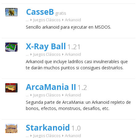
CasseB
gratis
...
Juegos Clásicos
Arkanoid
Sencillo arkanoid para ejecutar en MSDOS.
X-Ray Ball
1.21
...
Juegos Clásicos
Arkanoid
Arkanoid que incluye ladrillos casi invulnerables que
te darán muchos puntos si consigues destruirlos.
ArcaMania II
1.2
...
Juegos Clásicos
Arkanoid
Segunda parte de ArcaMania: un Arkanoid repleto de
bonos, efectos, monstruos, desafíos, etc.
Starkanoid
1.0
...
Juegos Clásicos
Arkanoid