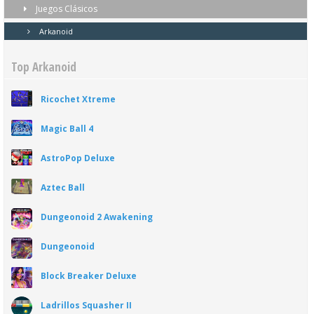
Juegos Clásicos
Arkanoid
Top Arkanoid
Ricochet Xtreme
Magic Ball 4
AstroPop Deluxe
Aztec Ball
Dungeonoid 2 Awakening
Dungeonoid
Block Breaker Deluxe
Ladrillos Squasher II