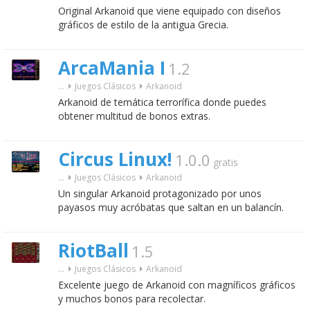
Original Arkanoid que viene equipado con diseños
gráficos de estilo de la antigua Grecia.
ArcaMania I
1.2
...
Juegos Clásicos
Arkanoid
Arkanoid de temática terrorífica donde puedes
obtener multitud de bonos extras.
Circus Linux!
1.0.0
gratis
...
Juegos Clásicos
Arkanoid
Un singular Arkanoid protagonizado por unos
payasos muy acróbatas que saltan en un balancín.
RiotBall
1.5
...
Juegos Clásicos
Arkanoid
Excelente juego de Arkanoid con magníficos gráficos
y muchos bonos para recolectar.