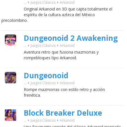
...
Juegos Clásicos
Arkanoid
Original Arkanoid en 3D que capta totalmente el
espíritu de la cultura azteca del México
precolombino.
Dungeonoid 2 Awakening
...
Juegos Clásicos
Arkanoid
Aventura retro que fusiona mazmorras y
rompebloques tipo Arkanoid.
Dungeonoid
...
Juegos Clásicos
Arkanoid
Rompe mazmorras con estilo retro y acción
frenética.
Block Breaker Deluxe
...
Juegos Clásicos
Arkanoid
Una fascinante versión del clásico Arkanoid inspirada