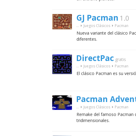
GJ Pacman
1.0
...
Juegos Clásicos
Pacman
Nueva variante del clásico Pa
diferentes.
DirectPac
gratis
...
Juegos Clásicos
Pacman
El clásico Pacman es su versi
Pacman Advent
...
Juegos Clásicos
Pacman
Remake del famoso Pacman di
tridimensionales.