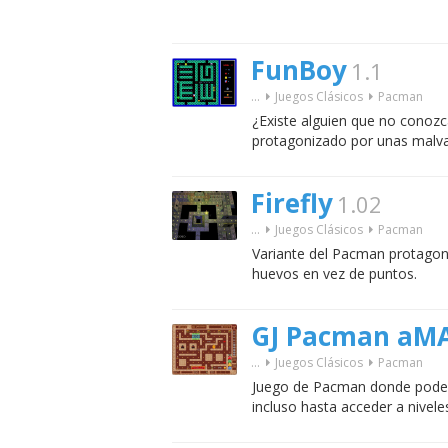
FunBoy
1.1
...
Juegos Clásicos
Pacman
¿Existe alguien que no conozc
protagonizado por unas malva
Firefly
1.02
...
Juegos Clásicos
Pacman
Variante del Pacman protagon
huevos en vez de puntos.
GJ Pacman aM
...
Juegos Clásicos
Pacman
Juego de Pacman donde poder u
incluso hasta acceder a nivele