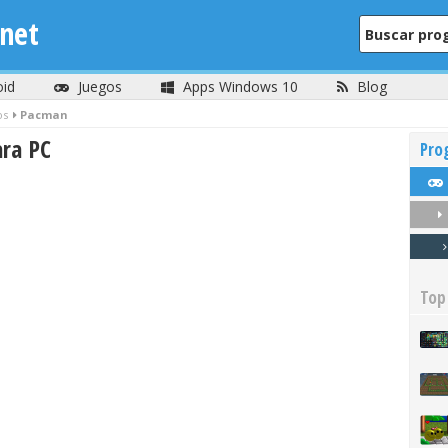
net
oid
Juegos
Apps Windows 10
Blog
os
Pacman
ara PC
Pro
Top