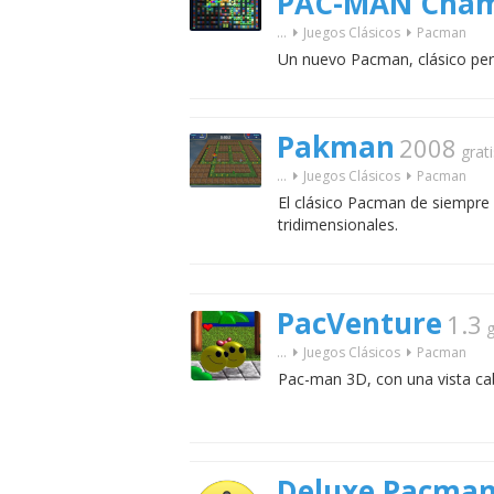
PAC-MAN Champ
...
Juegos Clásicos
Pacman
Un nuevo Pacman, clásico per
Pakman
2008
grati
...
Juegos Clásicos
Pacman
El clásico Pacman de siempre
tridimensionales.
PacVenture
1.3
g
...
Juegos Clásicos
Pacman
Pac-man 3D, con una vista caba
Deluxe Pacma