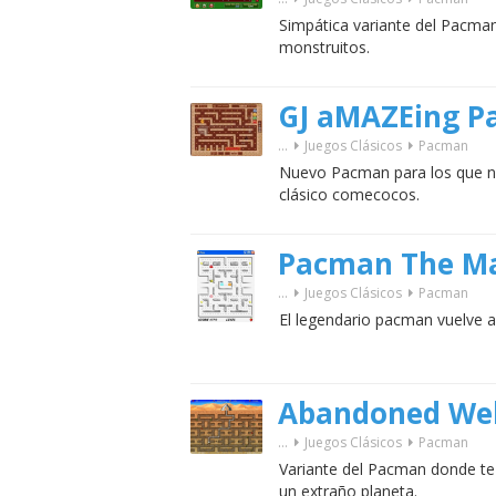
Simpática variante del Pacma
monstruitos.
GJ aMAZEing 
...
Juegos Clásicos
Pacman
Nuevo Pacman para los que no
clásico comecocos.
Pacman The M
...
Juegos Clásicos
Pacman
El legendario pacman vuelve a
Abandoned Wel
...
Juegos Clásicos
Pacman
Variante del Pacman donde te
un extraño planeta.