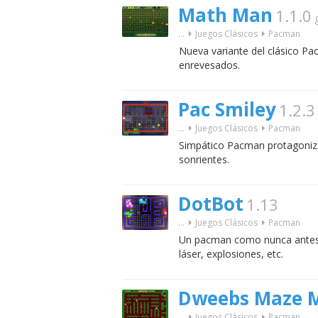
Math Man
1.1.0
...
Juegos Clásicos
Pacman
Nueva variante del clásico P
enrevesados.
Pac Smiley
1.2.3
...
Juegos Clásicos
Pacman
Simpático Pacman protagoniz
sonrientes.
DotBot
1.13
...
Juegos Clásicos
Pacman
Un pacman como nunca antes 
láser, explosiones, etc.
Dweebs Maze 
...
Juegos Clásicos
Pacman