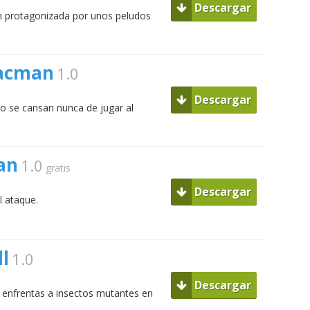
Descargar
n protagonizada por unos peludos
Pacman
1.0
Descargar
 se cansan nunca de jugar al
an
1.0
gratis
Descargar
l ataque.
l
1.0
Descargar
 enfrentas a insectos mutantes en