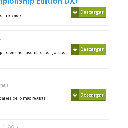
ionship Edition DX+
Descargar
o innovador.
s
Descargar
 pero en unos asombrosos gráficos
ratis
Descargar
llera de lo mas realista.
n
1.99a