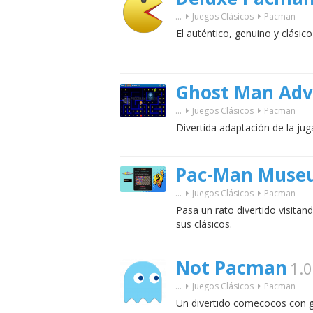
...
Juegos Clásicos
Pacman
El auténtico, genuino y clásic
Ghost Man Ad
...
Juegos Clásicos
Pacman
Divertida adaptación de la jug
Pac-Man Mus
...
Juegos Clásicos
Pacman
Pasa un rato divertido visita
sus clásicos.
Not Pacman
1.0
...
Juegos Clásicos
Pacman
Un divertido comecocos con 