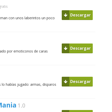
gratis
Descargar
acman con unos laberintos un poco
Descargar
ado por emoticonos de caras
Descargar
lo habías jugado: armas, disparos
Mania
1.0