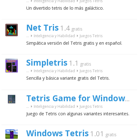
...
Inteligencia y Habilidad
Juegos Tetris
Un divertido tetris de lo más galáctico.
Net Tris
1.4
gratis
...
Inteligencia y Habilidad
Juegos Tetris
Simpática versión del Tetris gratis y en español.
Simpletris
1.1
gratis
...
Inteligencia y Habilidad
Juegos Tetris
Sencilla y básica variante gratis del Tetris.
2.5
Tetris Game for Windows
...
Inteligencia y Habilidad
Juegos Tetris
Juego de Tetris con algunas variantes interesantes.
Windows Tetris
1.01
gratis