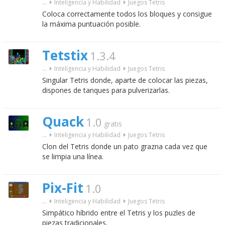
...
Inteligencia y Habilidad
Juegos Tetris
Coloca correctamente todos los bloques y consigue
la máxima puntuación posible.
Tetstix
1.3.4
...
Inteligencia y Habilidad
Juegos Tetris
Singular Tetris donde, aparte de colocar las piezas,
dispones de tanques para pulverizarlas.
Quack
1.0
gratis
...
Inteligencia y Habilidad
Juegos Tetris
Clon del Tetris donde un pato grazna cada vez que
se limpia una línea.
Pix-Fit
1.0
...
Inteligencia y Habilidad
Juegos Tetris
Simpático híbrido entre el Tetris y los puzles de
piezas tradicionales.