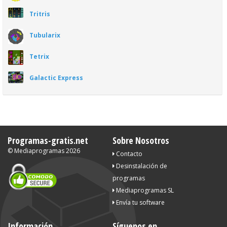
Tritris
Tubularix
Tetrix
Galactic Express
Programas-gratis.net
Sobre Nosotros
©
Mediaprogramas
2026
Contacto
Desinstalación de
programas
Mediaprogramas SL
Envía tu software
Información
Síguenos en...